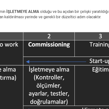
imin
İŞLETMEYE ALMA
olduğu ve bu açıdan bir çelişki yaratıldığ
n kaldırılması yerinde ve gerekli bir düzeltici adım olacaktır.