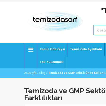
"
Temiz Oda Giysi
Temiz Oda Ayakkabı
Tek Kullanımlık
Anasayfa
Blog
Temizoda ve GMP Sektöründe Kullanıla
Temizoda ve GMP Sektör
Farklılıkları