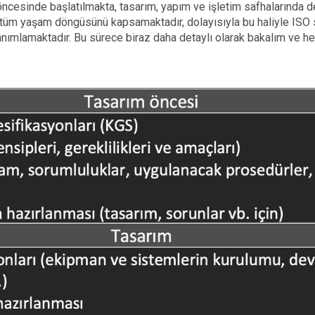
 öncesinde başlatılmakta, tasarım, yapım ve işletim safhalarında
ak tüm yaşam döngüsünü kapsamaktadır, dolayısıyla bu haliyle ISO
anımlamaktadır. Bu sürece biraz daha detaylı olarak bakalım ve he