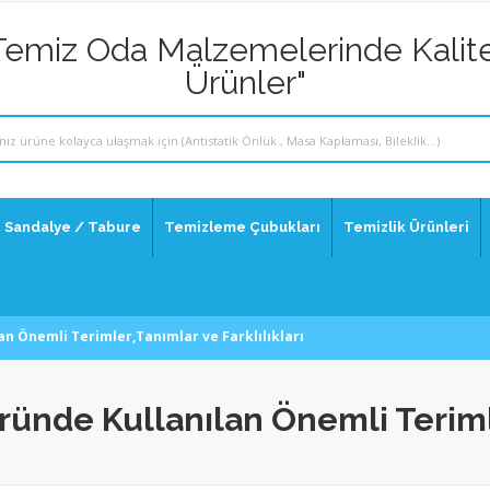
Temiz Oda Malzemelerinde Kalite
Ürünler"
Sandalye / Tabure
Temizleme Çubukları
Temizlik Ürünleri
n Önemli Terimler,Tanımlar ve Farklılıkları
ünde Kullanılan Önemli Teriml