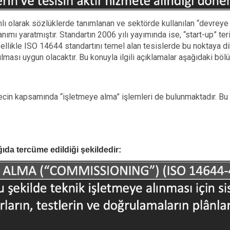
ı olarak sözlüklerde tanımlanan ve sektörde kullanılan “devreye al
anımı yaratmıştır. Standartın 2006 yılı yayımında ise, “start-up” ter
llikle ISO 14644 standartını temel alan tesislerde bu noktaya dik
lması uygun olacaktır. Bu konuyla ilgili açıklamalar aşağıdaki bölü
ürecin kapsamında “işletmeye alma” işlemleri de bulunmaktadır. Bu
ıda tercüme edildiği şekildedir: