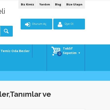
Biz Kimiz
Yardım
Blog
Bize Ulaşın
li
Oturum Aç
Üye Ol
Teklif
Temiz Oda Bezler
Sepetim
er,Tanımlar ve