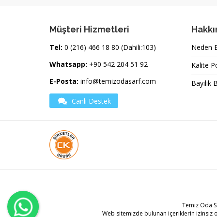
Müşteri Hizmetleri
Hakkı
Tel:
0 (216) 466 18 80 (Dahili:103)
Neden Bi
Whatsapp:
+90 542 204 51 92
Kalite P
E-Posta:
info@temizodasarf.com
Bayilik 
Canlı Destek
Temiz Oda S
Web sitemizde bulunan içeriklerin izinsiz 