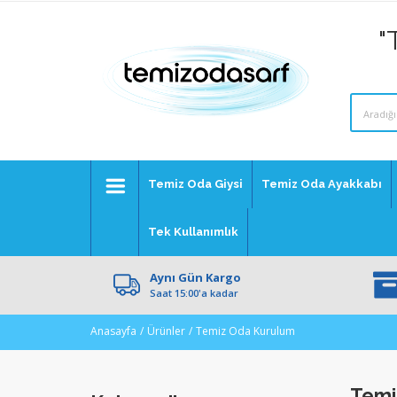
"
Temiz Oda Giysi
Temiz Oda Ayakkabı
Tek Kullanımlık
Aynı Gün Kargo
Saat 15:00'a kadar
Anasayfa
Ürünler
Temiz Oda Kurulum
Temi