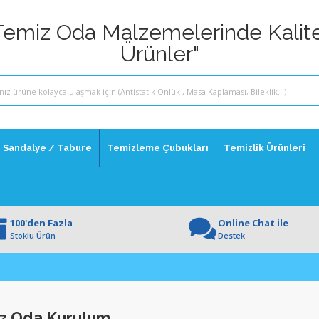
Temiz Oda Malzemelerinde Kalite
Ürünler"
Sandalye / Tabure
Temizleme Çubukları
Temizlik Ürünleri
100'den Fazla
Online Chat ile
Stoklu Ürün
Destek
z Oda Kurulum