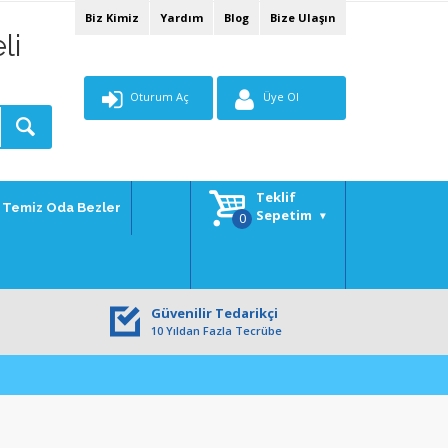
Biz Kimiz
Yardım
Blog
Bize Ulaşın
li
Oturum Aç
Üye Ol
Teklif
Temiz Oda Bezler
Sepetim
Güvenilir Tedarikçi
10 Yıldan Fazla Tecrübe