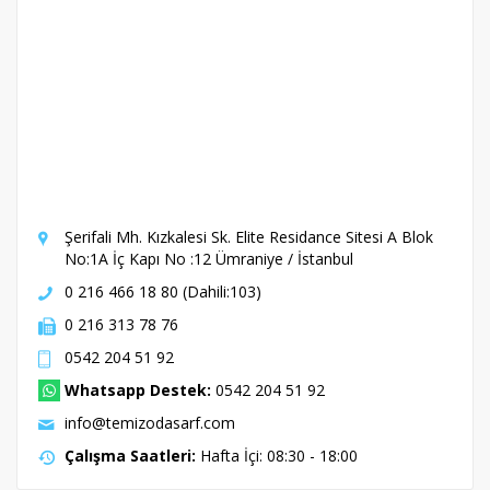
Şerifali Mh. Kızkalesi Sk. Elite Residance Sitesi A Blok
No:1A İç Kapı No :12 Ümraniye / İstanbul
0 216 466 18 80 (Dahili:103)
0 216 313 78 76
0542 204 51 92
Whatsapp Destek:
0542 204 51 92
info@temizodasarf.com
Çalışma Saatleri:
Hafta İçi: 08:30 - 18:00