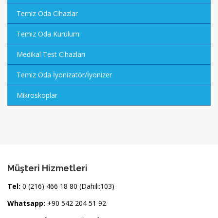
Temiz Oda Cihazlar
Temiz Oda Kurulum
Medikal Test Cihazları
Temiz Oda İyonizatör/İyonizer
Mikroskoplar
Müşteri Hizmetleri
Tel:
0 (216) 466 18 80 (Dahili:103)
Whatsapp:
+90 542 204 51 92