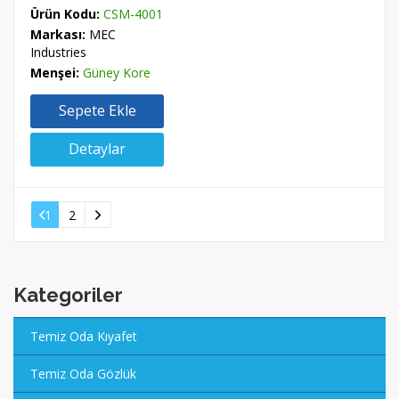
Ürün Kodu:
CSM-4001
Markası:
MEC
Industries
Menşei:
Güney Kore
Sepete Ekle
Detaylar
1
2
Kategoriler
Temiz Oda Kıyafet
Temiz Oda Gözlük