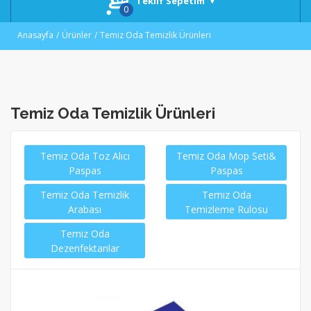
Teklif Sepetim
Anasayfa
Ürünler
Temiz Oda Temizlik Ürünleri
Temiz Oda Temizlik Ürünleri
Temiz Oda Toz Alıcı
Temiz Oda Mop Seti&
Paspas
Paspas
Temiz Oda Temizlik
Temiz Oda
Arabası
Temizleme Rulosu
Temiz Oda
Dezenfektanlar