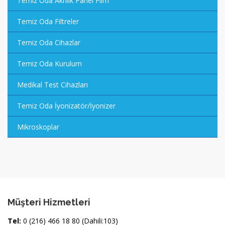
Temiz Oda Akrilik Panel Film
Temiz Oda Filtreler
Temiz Oda Cihazlar
Temiz Oda Kurulum
Medikal Test Cihazları
Temiz Oda İyonizatör/İyonizer
Mikroskoplar
Müşteri Hizmetleri
Tel:
0 (216) 466 18 80 (Dahili:103)