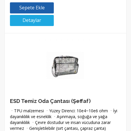
Sepete Ekle
Detaylar
ESD Temiz Oda Çantası (Şeffaf)
ㆍTPU malzemesi ㆍYüzey Direnci: 10e4~10e6 ohm ㆍİyi
dayanıklılık ve esneklik ㆍAşınmaya, soğuğa ve yağa
dayanıklılık ㆍÇevre dostudur ve insan vücuduna zarar
vermez ㆍGenişletilebilir (sırt çantası, çapraz çanta)