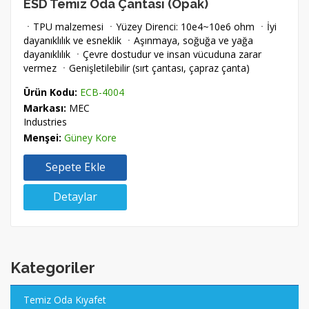
ESD Temiz Oda Çantası (Opak)
ㆍTPU malzemesi ㆍYüzey Direnci: 10e4~10e6 ohm ㆍİyi
dayanıklılık ve esneklik ㆍAşınmaya, soğuğa ve yağa
dayanıklılık ㆍÇevre dostudur ve insan vücuduna zarar
vermez ㆍGenişletilebilir (sırt çantası, çapraz çanta)
Ürün Kodu:
ECB-4004
Markası:
MEC
Industries
Menşei:
Güney Kore
Sepete Ekle
Detaylar
Kategoriler
Temiz Oda Kıyafet