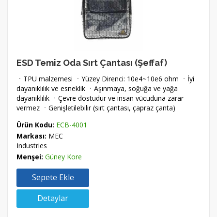
ESD Temiz Oda Sırt Çantası (Şeffaf)
ㆍTPU malzemesi ㆍYüzey Direnci: 10e4~10e6 ohm ㆍİyi
dayanıklılık ve esneklik ㆍAşınmaya, soğuğa ve yağa
dayanıklılık ㆍÇevre dostudur ve insan vücuduna zarar
vermez ㆍGenişletilebilir (sırt çantası, çapraz çanta)
Ürün Kodu:
ECB-4001
Markası:
MEC
Industries
Menşei:
Güney Kore
Sepete Ekle
Detaylar