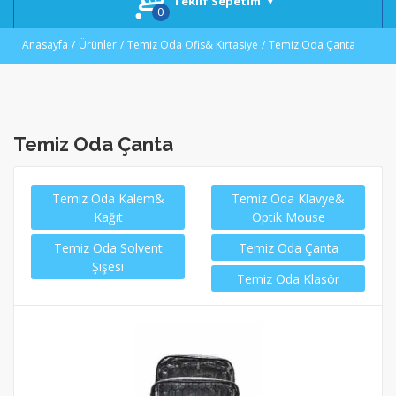
Teklif Sepetim
Anasayfa
Ürünler
Temiz Oda Ofis& Kırtasiye
Temiz Oda Çanta
Temiz Oda Çanta
Temiz Oda Kalem&
Temiz Oda Klavye&
Kağıt
Optik Mouse
Temiz Oda Solvent
Temiz Oda Çanta
Şişesi
Temiz Oda Klasör