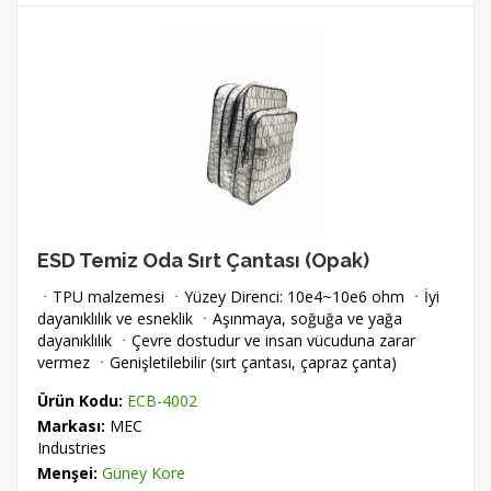
ESD Temiz Oda Sırt Çantası (Opak)
ㆍTPU malzemesi ㆍYüzey Direnci: 10e4~10e6 ohm ㆍİyi
dayanıklılık ve esneklik ㆍAşınmaya, soğuğa ve yağa
dayanıklılık ㆍÇevre dostudur ve insan vücuduna zarar
vermez ㆍGenişletilebilir (sırt çantası, çapraz çanta)
Ürün Kodu:
ECB-4002
Markası:
MEC
Industries
Menşei:
Güney Kore