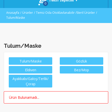
Teklif Sepetim
Anasayfa
Ürünler
Temiz Oda Otoklavlanabilir /Steril Ürünler
Tulum/Maske
Tulum/Maske
Tulum/Maske
Gözlük
Eldiven
Bez/Mop
Ayakkabı/Galoş/Terlik/
Çorap
Ürün Bulunamadı...