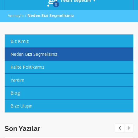
Teklif Sepetim
Anasayfa
Neden Bizi Seçmelisiniz
Biz Kimiz
Neden Bizi Seçmelisiniz
Kalite Politikamız
Yardım
Blog
Bize Ulaşın
Son Yazılar