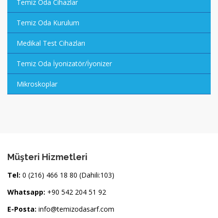
Temiz Oda Cihazlar
Temiz Oda Kurulum
Medikal Test Cihazları
Temiz Oda İyonizatör/İyonizer
Mikroskoplar
Müşteri Hizmetleri
Tel:
0 (216) 466 18 80 (Dahili:103)
Whatsapp:
+90 542 204 51 92
E-Posta:
info@temizodasarf.com