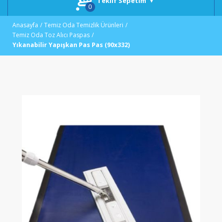
Teklif Sepetim
Anasayfa
Temiz Oda Temizlik Ürünleri
Temiz Oda Toz Alıcı Paspas
Yıkanabilir Yapışkan Pas Pas (90x332)