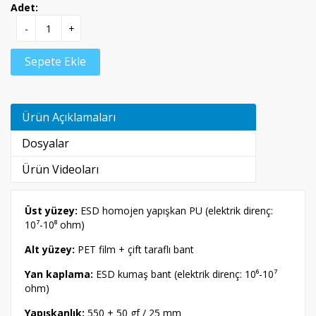
Adet:
-
+
Sepete Ekle
Ürün Açıklamaları
Dosyalar
Ürün Videoları
Üst yüzey:
ESD homojen yapışkan PU (elektrik direnç:
10⁷-10⁸ ohm)
Alt yüzey:
PET film + çift taraflı bant
Yan kaplama:
ESD kumaş bant (elektrik direnç: 10⁶-10⁷
ohm)
Yapışkanlık:
550 ± 50 gf / 25 mm