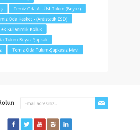
oş
Temiz Oda Alt-Üst Takım (Beyaz)
miz Oda Kasket - (Antistatik ESD)
k Kullanımlık Kolluk
a Tulum Beyaz-Şapkalı
z
Temiz Oda Tulum-Şapkasız Mavi
dolun