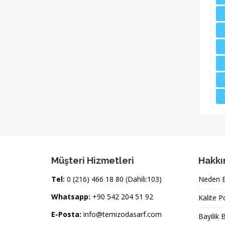
Müşteri Hizmetleri
Hakkı
Tel:
0 (216) 466 18 80 (Dahili:103)
Neden Bi
Whatsapp:
+90 542 204 51 92
Kalite P
E-Posta:
info@temizodasarf.com
Bayilik 