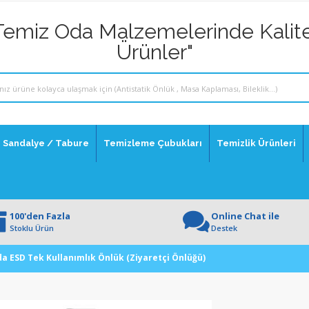
Temiz Oda Malzemelerinde Kalite
Ürünler"
Sandalye / Tabure
Temizleme Çubukları
Temizlik Ürünleri
100'den Fazla
Online Chat ile
Stoklu Ürün
Destek
a ESD Tek Kullanımlık Önlük (Ziyaretçi Önlüğü)