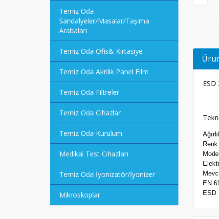
Temiz Oda
Sandalyeler/Masalar/Taşıma
Arabaları
Temiz Oda Ofis& Kırtasiye
Ürün
Temiz Oda Akrilik Panel Film
ESD Z
Temiz Oda Filtreler
Temiz Oda Cihazlar
Tekni
Temiz Oda Kurulum
A
Medikal Test Cihazları
M
El
Temiz Oda İyonizatör/İyonizer
Me
EN
Mikroskoplar