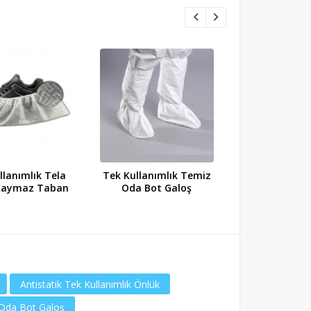
YENİ
llanımlık Tela
Tek Kullanımlık Temiz
Tek Kullanıml
Kaymaz Taban
Oda Bot Galoş
Oda Ço
Antistatik Tek Kullanımlık Önlük
 Oda Bot Galoş