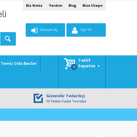
Biz Kimiz
Yardım
Blog
Bize Ulaşın
li
Oturum Aç
Üye Ol
Teklif
Temiz Oda Bezler
Sepetim
Güvenilir Tedarikçi
10 Yıldan Fazla Tecrübe