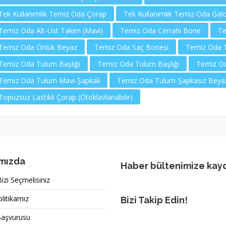
Tek Kullanımlık Temiz Oda Çorap
Tek Kullanımlık Temiz Oda Gal
Temiz Oda Alt-Üst Takım (Mavi)
Temiz Oda Cerrahi Bone
Te
Temiz Oda Önlük Beyaz
Temiz Oda Saç Bonesi
Temiz Oda Te
Temiz Oda Tulum Başlığı
Temiz Oda Tulum Başlığı
Temiz Od
Temiz Oda Tulum Mavi-Şapkalı
Temiz Oda Tulum-Şapkasız Beya
Topuzsuz Lastikli Çorap (Otoklavlanabilir)
mızda
Haber bültenimize kay
zi Seçmelisiniz
olitikamız
Bizi Takip Edin!
Başvurusu