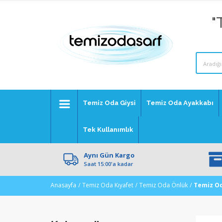
"
Temiz Oda Giysi
Temiz Oda Ayakkabı
Tek Kullanımlık
Aynı Gün Kargo
Saat 15:00'a kadar
Anasayfa
Temiz Oda Kıyafet
Temiz Oda Önlük
Temiz Od