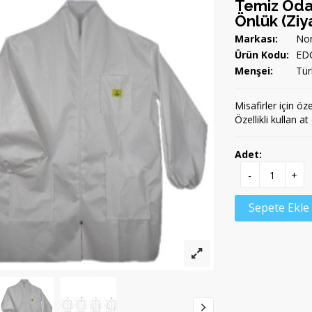
Temiz Oda
Önlük (Ziy
Markası:
Non
Ürün Kodu:
ED
Menşei:
Tür
Misafirler için ö
Özellikli kullan 
Adet:
-
+
Sepete Ekle