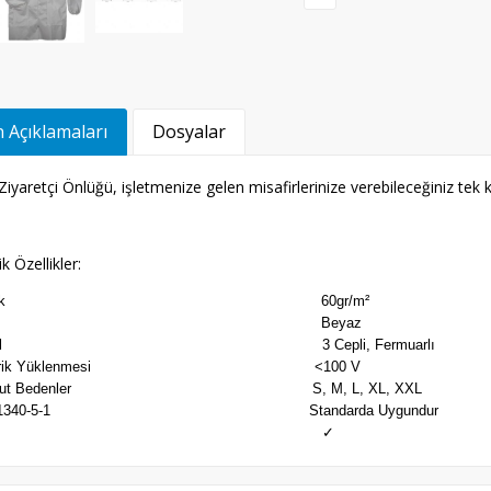
 Açıklamaları
Dosyalar
iyaretçi Önlüğü, işletmenize gelen misafirlerinize verebileceğiniz tek ku
k Özellikler:
ğırlık 60gr/m²
Renk Beyaz
odel 3 Cepli, Fermuarlı
ektrik Yüklenmesi <100 V
vcut Bedenler S, M, L, XL, XXL
 61340-5-1 Standarda Uygundur
ESD ✓